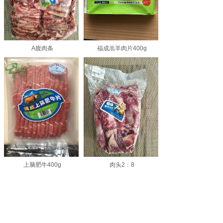
A腹肉条
福成羔羊肉片400g
上脑肥牛400g
肉头2：8