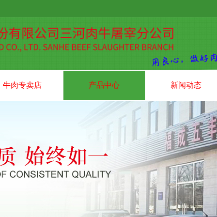
牛肉专卖店
产品中心
新闻动态