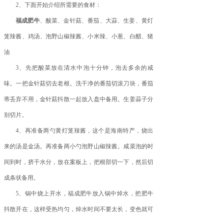
2、下面开始介绍所需要的食材：
福成肥牛
、酸菜、金针菇、番茄、大蒜、生姜、黄灯
笼辣酱、鸡汤、泡野山椒辣酱、小米辣、小葱、白醋、猪
油
3、先把酸菜放在清水中泡十分钟，泡去多余的咸
味。一把金针菇切去老根。洗干净的番茄切滚刀块，番茄
蒂丢弃不用，金针菇抖散一起放入盘中备用。生姜蒜子分
别切片。
4、再准备两勺黄灯笼辣酱，这个是海南特产，烧出
来的汤是金汤。再准备两小勺泡野山椒辣酱。咸菜泡的时
间到时，挤干水分，放在案板上，把根部切一下，然后切
成条状备用。
5、锅中烧上开水，福成肥牛放入锅中焯水，把肥牛
抖散开在，这样受热均匀，焯水时间不要太长，变色就可