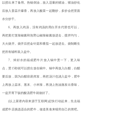
以捞出来了备用。热锅倒油，放入适量的猪油，猪油炒化
后放入姜蒜片爆香，再放入酸菜一起翻炒，多炒会把里面
水分炒干。
6、再放入鸡汤，没有鸡汤的用白开水代替也可以，
再把黄灯笼辣椒酱和泡野山椒辣椒酱放进去，搅拌均匀，
大火烧开。烧开后把金针菇和番茄一起放进去。烧制断生
把所有辅料装入盆中。
7、焯好水的福成肥牛片放入锅中烫一下，更入味
点，烫15秒就可以捞出放在碗中。锅中再放入白醋，白醋
要后放，因为白醋容易挥发，再把汤汁也浇入盆中，肥牛
上再放上蒜末、葱末、小米辣，再浇上热油激发出香味，
一盆开胃下饭的酸汤肥牛就做好了。
(以上菜谱内容来源于互联网)赶快行动起来，先去福
成肥牛店挑选适合的肥牛，做道美食来犒劳自己的胃吧。